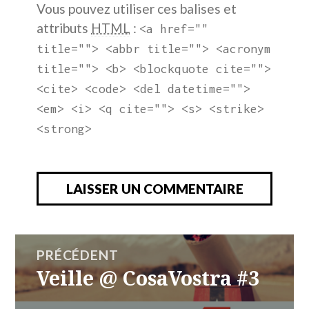
Vous pouvez utiliser ces balises et
attributs
HTML
:
<a href=""
title=""> <abbr title=""> <acronym
title=""> <b> <blockquote cite="">
<cite> <code> <del datetime="">
<em> <i> <q cite=""> <s> <strike>
<strong>
NAVIGATION
PRÉCÉDENT
DE
Veille @ CosaVostra #3
Article
L'ARTICLE
précédent :