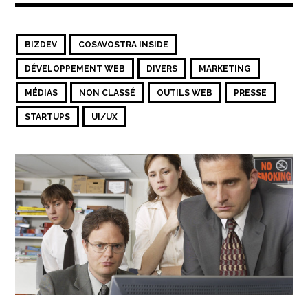
BIZDEV
COSAVOSTRA INSIDE
DÉVELOPPEMENT WEB
DIVERS
MARKETING
MÉDIAS
NON CLASSÉ
OUTILS WEB
PRESSE
STARTUPS
UI/UX